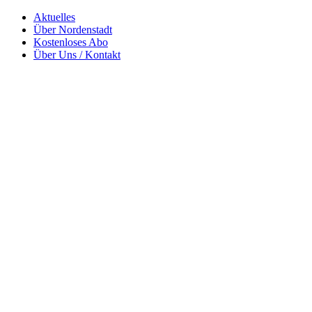
Zum
Aktuelles
Norschter News – Frische Infos rund um Wiesbaden-Nordenstadt
Inhalt
Über Nordenstadt
springen
Kostenloses Abo
Über Uns / Kontakt