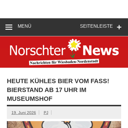
Zum
Inhalt
springen
Norschter
News –
MENÜ
SEITENLEISTE
Frische Infos
rund um
Wiesbaden-
Nordenstadt
HEUTE KÜHLES BIER VOM FASS!
BIERSTAND AB 17 UHR IM
MUSEUMSHOF
19. Juni 2026
PJ