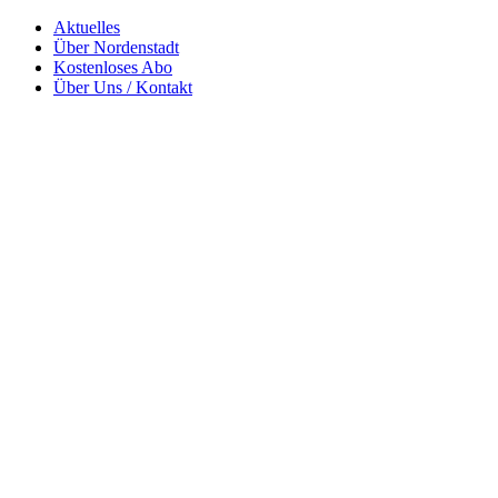
Zum
Aktuelles
Norschter News – Frische Infos rund um Wiesbaden-Nordenstadt
Inhalt
Über Nordenstadt
springen
Kostenloses Abo
Über Uns / Kontakt